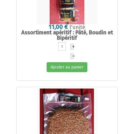
11,00 €
l'unité
Assortiment apéritif : Pâté, Boudin et
Bipéritif
+
–
Ajouter au panier