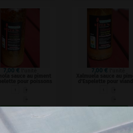
7,00 €
7,00 €
l'unité
l'unité
mola sauce au piment
Xalmuela sauce au pim
pelette pour poissons
d'Espelette pour vian
+
+
–
–
Ajouter au panier
Ajouter au panier