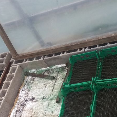
4,50 €
4,50 €
l'unité
l'unité
confiture forte
Sumendi
+
+
–
–
Ajouter au panier
Ajouter au panier