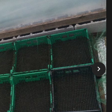
4,00 €
l'unité
Suberde
+
–
Ajouter au panier