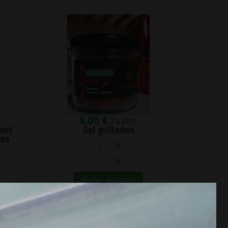
4,00 €
l'unité
ent
Sel grillades
des
+
–
Ajouter au panier