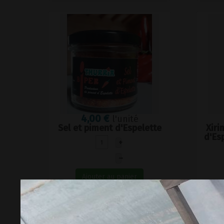
4,00 €
l'unité
Sel et piment d'Espelette
Xiri
d'Es
+
–
Ajouter au panier