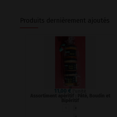
Produits dernièrement ajoutés
11,00 €
l'unité
Assortiment apéritif : Pâté, Boudin et
Bipéritif
+
–