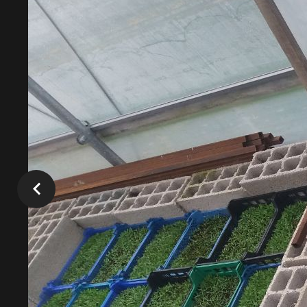
4,50 €
l'unité
Pixtu
+
–
Ajouter au panier