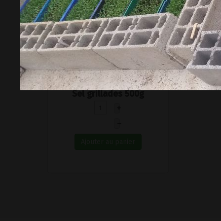
13,00 €
l'unité
Sel grillades 500g
+
–
Ajouter au panier