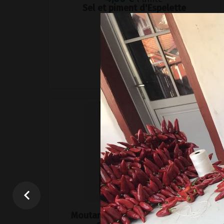
Sel et piment d'Espelette
+
–
Ajouter au panier
5,00 €
l'unité
Moutarde à la purée de piment