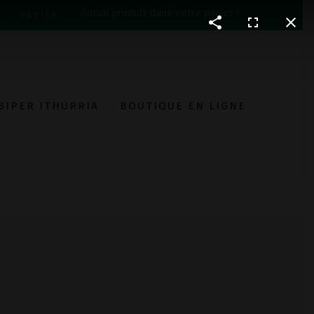
Aucun produit dans votre panier !
T
PANIER
BIPER ITHURRIA
BOUTIQUE EN LIGNE