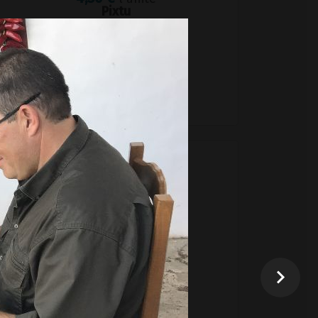
Pixtu
+
–
Ajouter au panier
4,00 €
l'unité
Sel grillades