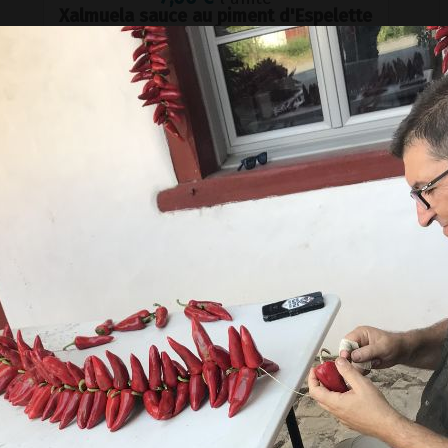
Xalmuela sauce au piment d'Espelette
pour viandes
+
–
Ajouter au panier
7,00 €
l'unité
Xirimola sauce au piment d'Espelette