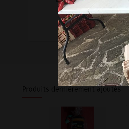
d'Espelette,200grs
+
–
Ajouter au panier
Produits dernièrement ajoutés