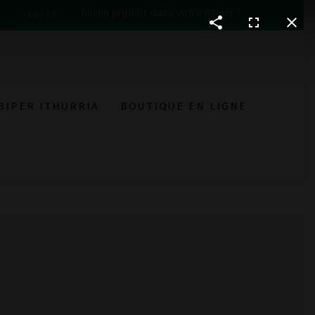
Aucun produit dans votre panier !
T
PANIER
BIPER ITHURRIA
BOUTIQUE EN LIGNE