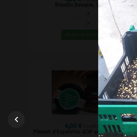
Boudin Basque, 100gr
+
–
Ajouter au panier
6,00 €
l'unité
Piment d'Espelette AOP en poudre, 40g