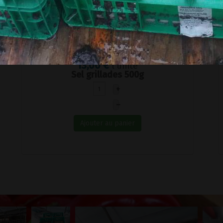
13,00 €
l'unité
Sel grillades 500g
+
–
Ajouter au panier